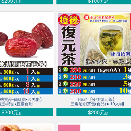
$200元
$100元
起
起
【生機貢品▪仙紅棗▪若羌棗】
HB21【疫後復元茶】
王▪特甜▪直接食用
三角透明茶包(食品)►10入/組
$200元
$200元
起
起