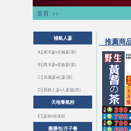
首頁
補氣人蔘
推薦商
A║東洋蔘▪太極蔘(茶)
B║西洋蔘▪花旗蔘(茶)
C║高麗蔘▪紅蔘(茶)
D║新鮮人蔘▪人蔘鬚(茶)
天地養氣粉
E║蔘粉▪珍珠粉
藥膳包/月子餐