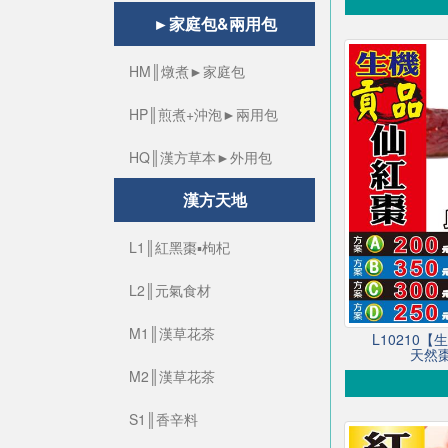
►家庭包&兩用包
HM║燉煮►家庭包
HP║煎煮+沖泡►兩用包
HQ║漢方草本►外用包
漢方天地
L1║紅黑棗▪枸杞
L2║元氣食材
M1║漢草花茶
L10210
天然棗
M2║漢草花茶
S1║香辛料