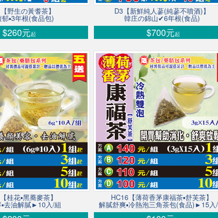
13【野生の黃耆茶】
D3【新鮮純人蔘(純蔘不噴酒)】
郁▪3年根(食品包)
韓庄の錦山✔6年根(食品)
$260元
$700元
起
起
11【桂花▪黑蕎麥茶】
HC16【薄荷香茅康福茶▪舒芙茶】
▪去油解膩►10入/組
解膩舒爽▪冷熱泡三角茶包(食品)►15入