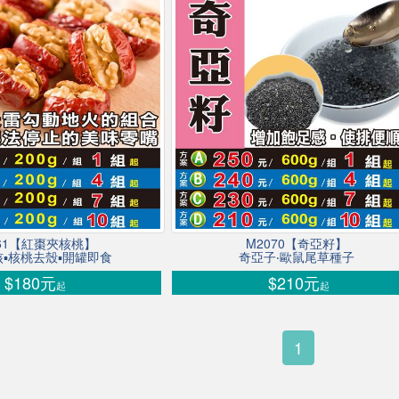
061【紅棗夾核桃】
M2070【奇亞籽】
▪核桃去殼▪開罐即食
奇亞子‧歐鼠尾草種子
$180元
$210元
起
起
1