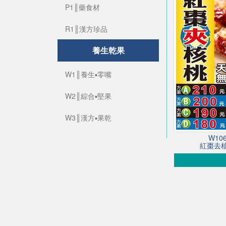
P1║藥食材
R1║漢方珍品
養生乾果
W1║養生▪零嘴
W2║綜合▪堅果
W3║漢方▪果乾
W1
紅棗去核