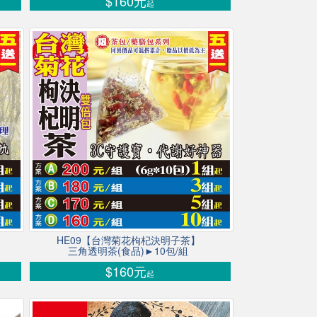
$160元
起
HE09【台灣菊花枸杞決明子茶】
三角透明茶(食品)►10包/組
$160元
起