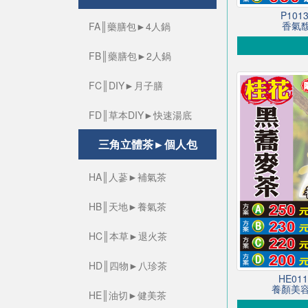
P10
香氣馥
FA║藥膳包►4人鍋
FB║藥膳包►2人鍋
FC║DIY►月子膳
FD║草本DIY►快速湯底
三角立體茶►個人包
HA║人蔘►補氣茶
HB║天地►養氣茶
HC║本草►退火茶
HD║四物►八珍茶
HE0
養顏美容
HE║油切►健美茶