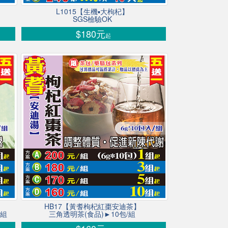
L1015【生機▪大枸杞】
SGS檢驗OK
$180元
起
HB17【黃耆枸杞紅棗安迪茶】
/組
三角透明茶(食品)►10包/組