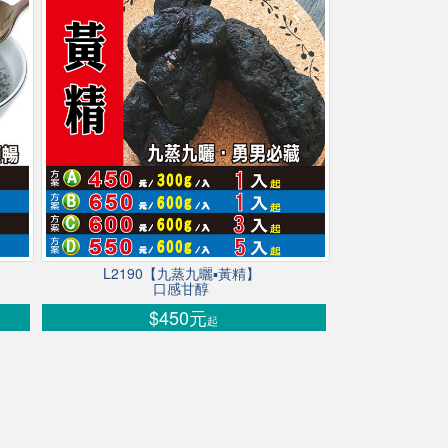
L2190【九蒸九曬▪黃精】
口感甘醇
$450元
起