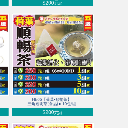
$200元
起
HE05【荷葉▪順暢茶】
三角透明茶(食品)►10包/組
$200元
起