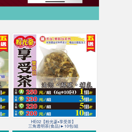
HE02【粉光蔘▪享受茶】
三角透明茶(食品)►10包/組