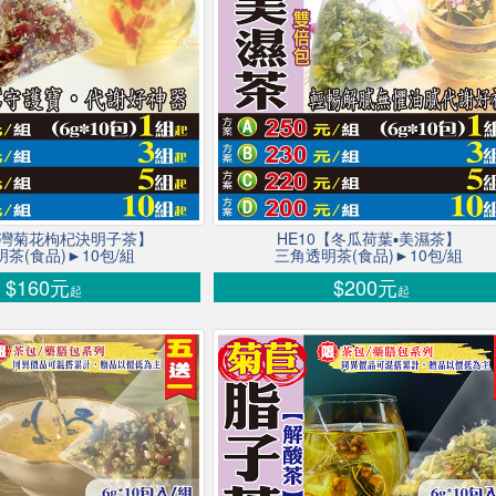
台灣菊花枸杞決明子茶】
HE10【冬瓜荷葉▪美濕茶】
茶(食品)►10包/組
三角透明茶(食品)►10包/組
$160元
$200元
起
起