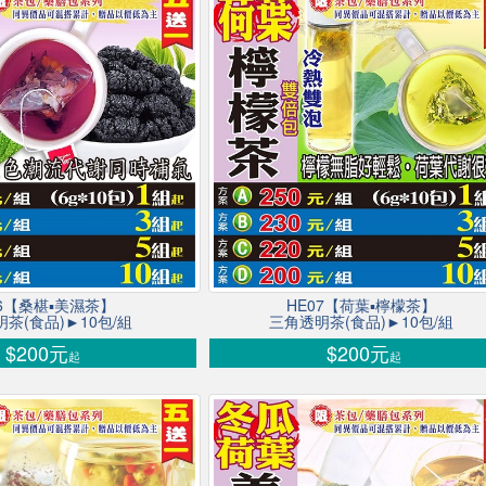
06【桑椹▪美濕茶】
HE07【荷葉▪檸檬茶】
茶(食品)►10包/組
三角透明茶(食品)►10包/組
$200元
$200元
起
起