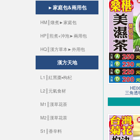
►家庭包&兩用包
HM║燉煮►家庭包
HP║煎煮+沖泡►兩用包
HQ║漢方草本►外用包
漢方天地
L1║紅黑棗▪枸杞
HE
L2║元氣食材
三角透明
M1║漢草花茶
M2║漢草花茶
S1║香辛料