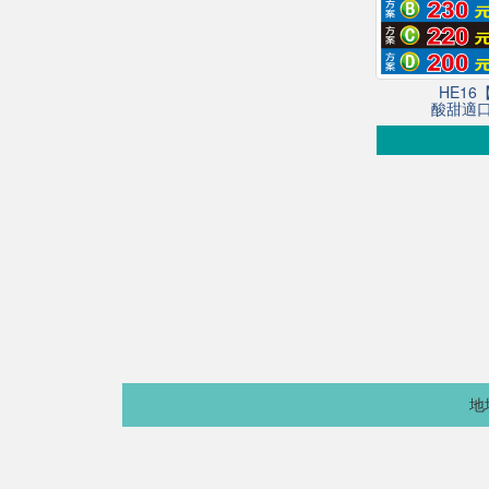
HE1
酸甜適口
地