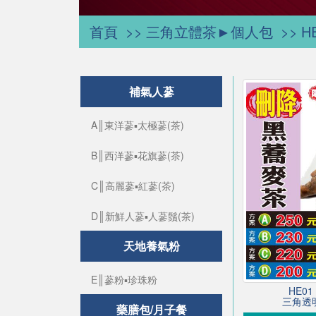
首頁
三角立體茶►個人包
H
補氣人蔘
A║東洋蔘▪太極蔘(茶)
B║西洋蔘▪花旗蔘(茶)
C║高麗蔘▪紅蔘(茶)
D║新鮮人蔘▪人蔘鬚(茶)
天地養氣粉
E║蔘粉▪珍珠粉
HE0
三角透明
藥膳包/月子餐