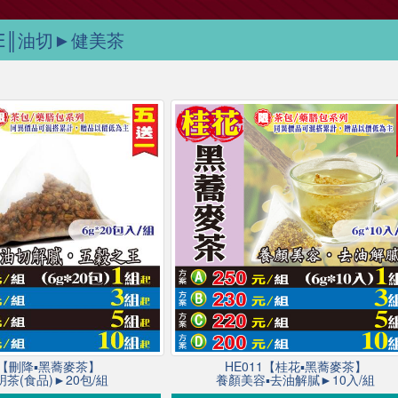
E║油切►健美茶
1【刪降▪黑蕎麥茶】
HE011【桂花▪黑蕎麥茶】
茶(食品)►20包/組
養顏美容▪去油解膩►10入/組