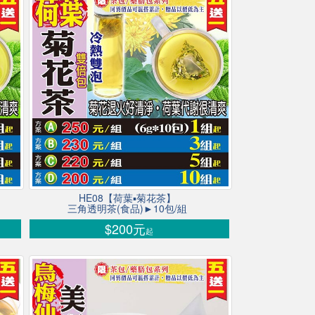
HE08【荷葉▪菊花茶】
三角透明茶(食品)►10包/組
$200元
起