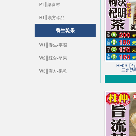
P1║藥食材
R1║漢方珍品
養生乾果
W1║養生▪零嘴
W2║綜合▪堅果
HE09【
三角透明
W3║漢方▪果乾