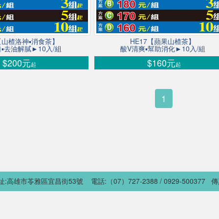
6【山楂洛神▪消食茶】
HE17【蘋果山楂茶】
▪去油解膩►10入/組
酸V清爽▪幫助消化►10入/組
$200元
$160元
起
起
1
址:高雄市苓雅區宜昌街53號 電話:（07）727-2388 / 0929-500377 傳
http://www.v55t.com/