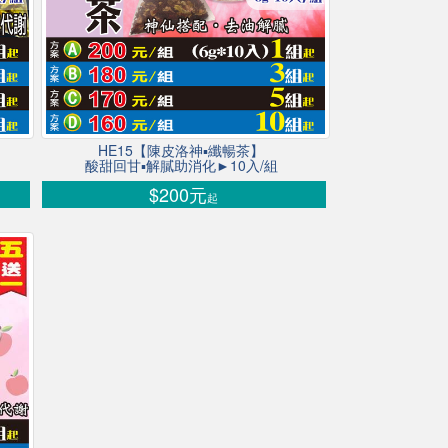
HE15【陳皮洛神▪纖暢茶】
酸甜回甘▪解膩助消化►10入/組
$200元
起