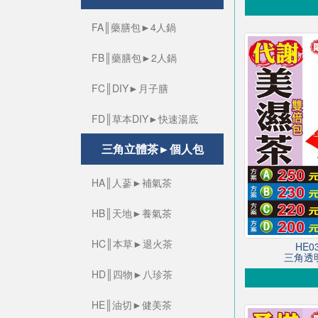
FA║藥膳包►4人鍋
FB║藥膳包►2人鍋
FC║DIY►月子膳
FD║草本DIY►快速湯底
三角立體茶►個人包
HA║人蔘►補氣茶
HB║天地►養氣茶
HC║本草►退火茶
HE
三角透明
HD║四物►八珍茶
HE║油切►健美茶