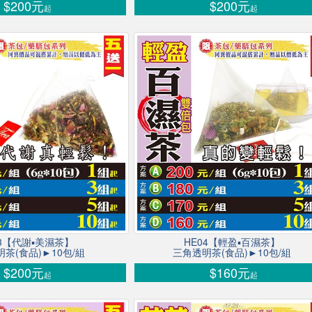
$200元
$200元
起
起
03【代謝▪美濕茶】
HE04【輕盈▪百濕茶】
茶(食品)►10包/組
三角透明茶(食品)►10包/組
$200元
$160元
起
起