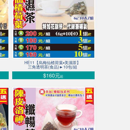
HE11【烏梅仙楂荷葉▪美濕茶】
三角透明茶(食品)►10包/組
$160元
起