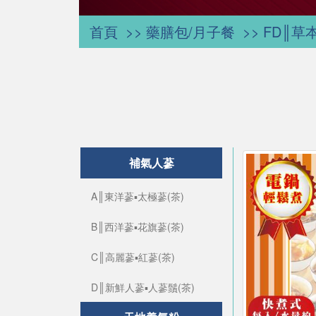
首頁
藥膳包/月子餐
FD║草
補氣人蔘
A║東洋蔘▪太極蔘(茶)
B║西洋蔘▪花旗蔘(茶)
C║高麗蔘▪紅蔘(茶)
D║新鮮人蔘▪人蔘鬚(茶)