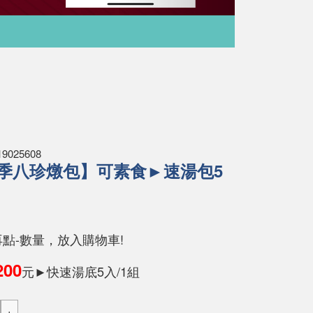
025608
四季八珍燉包】可素食►速湯包5
再點-數量，放入購物車!
200
元►快速湯底5入/1組