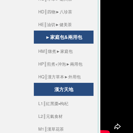
HD║四物►八珍茶
HE║油切►健美茶
►家庭包&兩用包
HM║燉煮►家庭包
HP║煎煮+沖泡►兩用包
HQ║漢方草本►外用包
漢方天地
L1║紅黑棗▪枸杞
L2║元氣食材
M1║漢草花茶