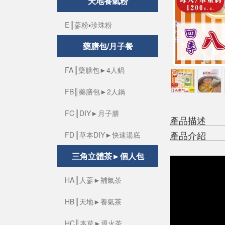
天地養氣粉
E║蔘粉▪珍珠粉
藥膳包/月子餐
FA║藥膳包►4人鍋
FB║藥膳包►2人鍋
FC║DIY►月子膳
產品描述
產品介紹
FD║草本DIY►快速湯底
三角立體茶►個人包
HA║人蔘►補氣茶
HB║天地►養氣茶
HC║本草►退火茶