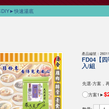
本DIY►快速湯底
產品編號：260119
FD04【
入/組
先選-方案，
$
方案1►
數量: