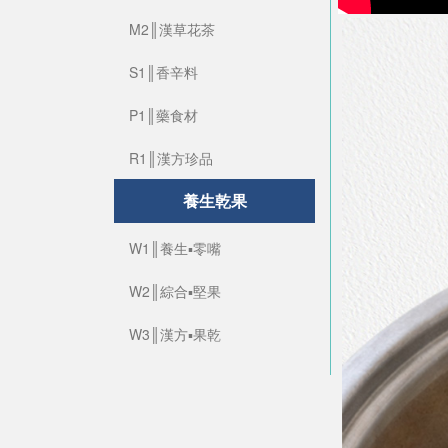
M2║漢草花茶
S1║香辛料
P1║藥食材
R1║漢方珍品
養生乾果
W1║養生▪零嘴
W2║綜合▪堅果
W3║漢方▪果乾