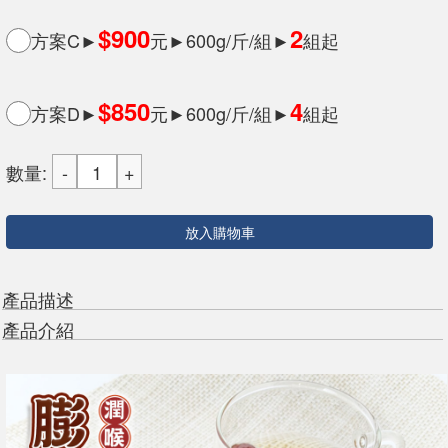
$900
2
方案C►
元►600g/斤/組►
組起
$850
4
方案D►
元►600g/斤/組►
組起
數量:
放入購物車
產品描述
產品介紹