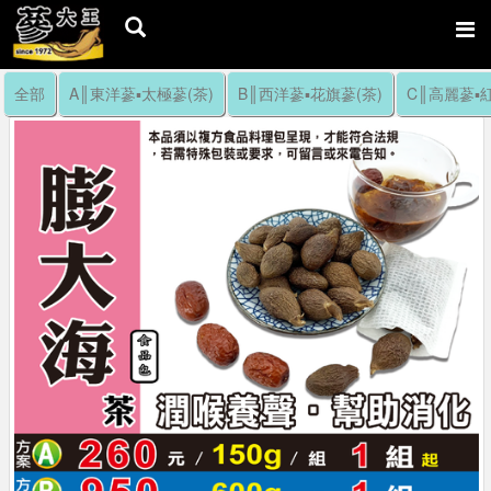
全部
A║東洋蔘▪太極蔘(茶)
B║西洋蔘▪花旗蔘(茶)
C║高麗蔘▪紅