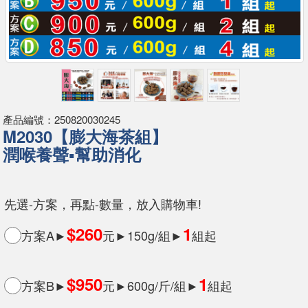
產品編號：250820030245
M2030【膨大海茶組】
潤喉養聲▪幫助消化
先選-方案，再點-數量，放入購物車!
$260
1
方案A►
元►150g/組►
組起
$950
1
方案B►
元►600g/斤/組►
組起